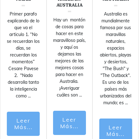
AUSTRALIA
Primer parafo
Australia es
Hay un montón
explicando de lo
mundialmente
de cosas para
que va el
famosa por sus
hacer en este
articulo 1. “No
maravillas
maravilloso país,
se recuerdan los
naturales,
y aquí os
días, se
espacios
dejamos las
recuerdan los
abiertos, playas
mejores de las
momentos”
y desiertos,
mejores cosas
Cesare Pavese
"The Bush" y
para hacer en
2. "Nada
"The Outback".
Australia.
desarrolla tanto
Es uno de los
¡Averiguar
la inteligencia
países más
cuáles son
...
como
...
urbanizados del
mundo; es
...
Leer
Leer
Más...
Más...
Leer
Más...