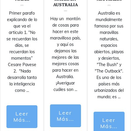
AUSTRALIA
Primer parafo
Australia es
Hay un montón
explicando de lo
mundialmente
de cosas para
que va el
famosa por sus
hacer en este
articulo 1. “No
maravillas
maravilloso país,
se recuerdan los
naturales,
y aquí os
días, se
espacios
dejamos las
recuerdan los
abiertos, playas
mejores de las
momentos”
y desiertos,
mejores cosas
Cesare Pavese
"The Bush" y
para hacer en
2. "Nada
"The Outback".
Australia.
desarrolla tanto
Es uno de los
¡Averiguar
la inteligencia
países más
cuáles son
...
como
...
urbanizados del
mundo; es
...
Leer
Leer
Más...
Más...
Leer
Más...