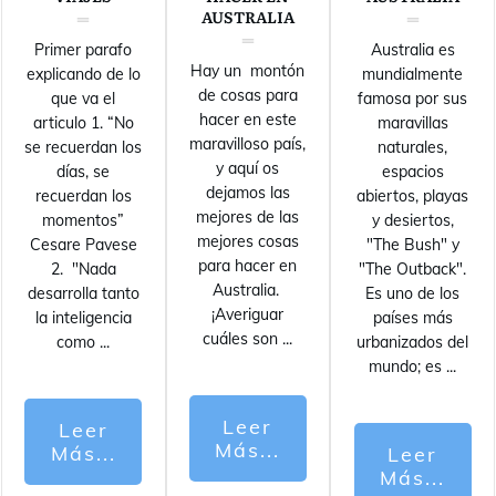
AUSTRALIA
Primer parafo
Australia es
Hay un montón
explicando de lo
mundialmente
de cosas para
que va el
famosa por sus
hacer en este
articulo 1. “No
maravillas
maravilloso país,
se recuerdan los
naturales,
y aquí os
días, se
espacios
dejamos las
recuerdan los
abiertos, playas
mejores de las
momentos”
y desiertos,
mejores cosas
Cesare Pavese
"The Bush" y
para hacer en
2. "Nada
"The Outback".
Australia.
desarrolla tanto
Es uno de los
¡Averiguar
la inteligencia
países más
cuáles son
...
como
...
urbanizados del
mundo; es
...
Leer
Leer
Más...
Más...
Leer
Más...