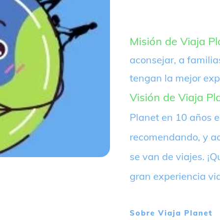
Misión de Viaja Pl
aconsejar, a familia
tengan la mejor exp
Visión de Viaja Pl
Planet en 10 años 
recomendando, y ac
se van de viajes. 
gran experiencia vi
Sobre
Viaja Planet