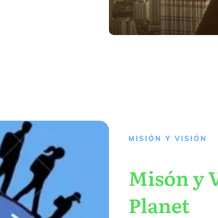
MISIÓN Y VISIÓN
Misón y V
Planet