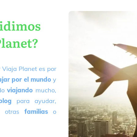
cidimos
Planet?
 Viaja Planet es por
ajar por el mundo
y
ado
viajando
mucho,
blog
para ayudar,
 otras
familias
o