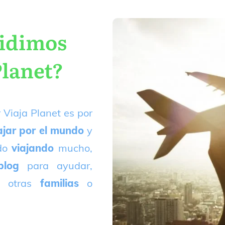
cidimos
Planet?
 Viaja Planet es por
ajar por el mundo
y
ado
viajando
mucho,
blog
para ayudar,
 otras
familias
o