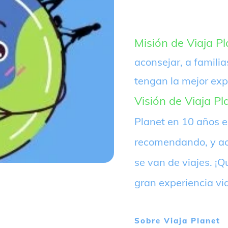
Misión de Viaja Pl
aconsejar, a familia
tengan la mejor exp
Visión de Viaja Pl
Planet en 10 años 
recomendando, y ac
se van de viajes. 
gran experiencia vi
Sobre
Viaja Planet