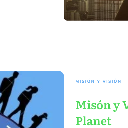
MISIÓN Y VISIÓN
Misón y V
Planet