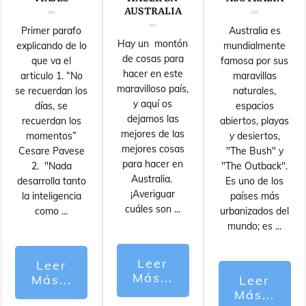
AUSTRALIA
Primer parafo
Australia es
Hay un montón
explicando de lo
mundialmente
de cosas para
que va el
famosa por sus
hacer en este
articulo 1. “No
maravillas
maravilloso país,
se recuerdan los
naturales,
y aquí os
días, se
espacios
dejamos las
recuerdan los
abiertos, playas
mejores de las
momentos”
y desiertos,
mejores cosas
Cesare Pavese
"The Bush" y
para hacer en
2. "Nada
"The Outback".
Australia.
desarrolla tanto
Es uno de los
¡Averiguar
la inteligencia
países más
cuáles son
...
como
...
urbanizados del
mundo; es
...
Leer
Leer
Más...
Más...
Leer
Más...