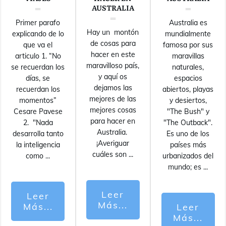
AUSTRALIA
Primer parafo
Australia es
Hay un montón
explicando de lo
mundialmente
de cosas para
que va el
famosa por sus
hacer en este
articulo 1. “No
maravillas
maravilloso país,
se recuerdan los
naturales,
y aquí os
días, se
espacios
dejamos las
recuerdan los
abiertos, playas
mejores de las
momentos”
y desiertos,
mejores cosas
Cesare Pavese
"The Bush" y
para hacer en
2. "Nada
"The Outback".
Australia.
desarrolla tanto
Es uno de los
¡Averiguar
la inteligencia
países más
cuáles son
...
como
...
urbanizados del
mundo; es
...
Leer
Leer
Más...
Más...
Leer
Más...