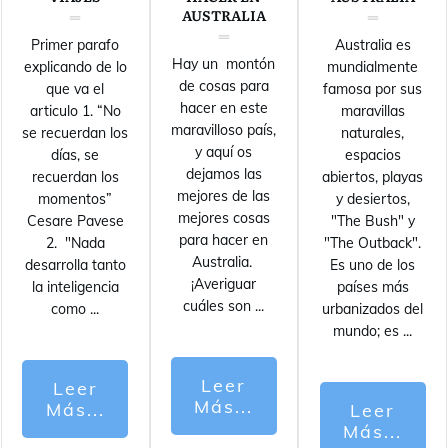
AUSTRALIA
Primer parafo
Australia es
Hay un montón
explicando de lo
mundialmente
de cosas para
que va el
famosa por sus
hacer en este
articulo 1. “No
maravillas
maravilloso país,
se recuerdan los
naturales,
y aquí os
días, se
espacios
dejamos las
recuerdan los
abiertos, playas
mejores de las
momentos”
y desiertos,
mejores cosas
Cesare Pavese
"The Bush" y
para hacer en
2. "Nada
"The Outback".
Australia.
desarrolla tanto
Es uno de los
¡Averiguar
la inteligencia
países más
cuáles son
...
como
...
urbanizados del
mundo; es
...
Leer
Leer
Más...
Más...
Leer
Más...