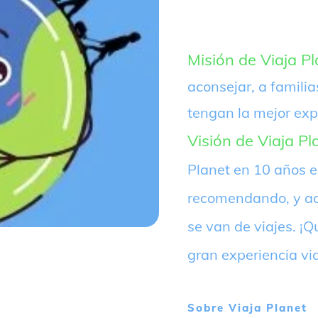
Misión de Viaja Pl
aconsejar, a familia
tengan la mejor exp
Visión de Viaja Pl
Planet en 10 años 
recomendando, y ac
se van de viajes. 
gran experiencia vi
Sobre
Viaja Planet