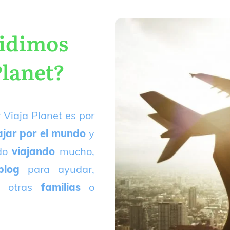
cidimos
Planet?
 Viaja Planet es por
ajar por el mundo
y
ado
viajando
mucho,
blog
para ayudar,
 otras
familias
o