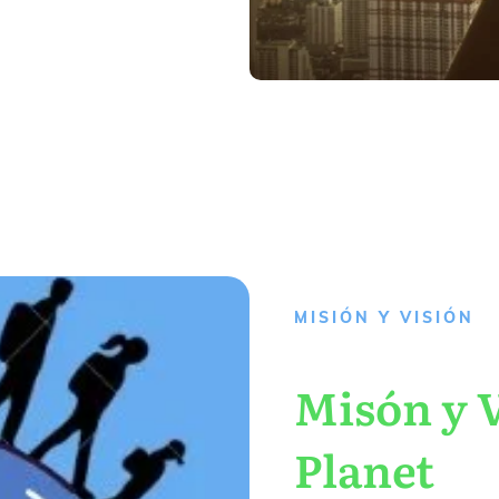
MISIÓN Y VISIÓN
Misón y V
Planet