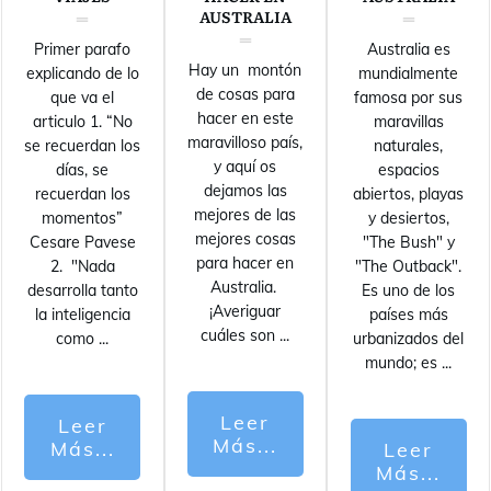
AUSTRALIA
Primer parafo
Australia es
Hay un montón
explicando de lo
mundialmente
de cosas para
que va el
famosa por sus
hacer en este
articulo 1. “No
maravillas
maravilloso país,
se recuerdan los
naturales,
y aquí os
días, se
espacios
dejamos las
recuerdan los
abiertos, playas
mejores de las
momentos”
y desiertos,
mejores cosas
Cesare Pavese
"The Bush" y
para hacer en
2. "Nada
"The Outback".
Australia.
desarrolla tanto
Es uno de los
¡Averiguar
la inteligencia
países más
cuáles son
...
como
...
urbanizados del
mundo; es
...
Leer
Leer
Más...
Más...
Leer
Más...