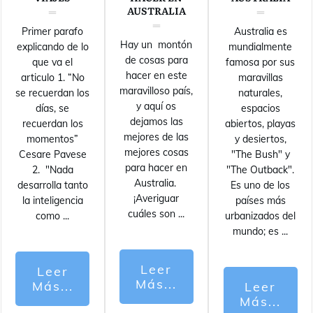
AUSTRALIA
Primer parafo
Australia es
Hay un montón
explicando de lo
mundialmente
de cosas para
que va el
famosa por sus
hacer en este
articulo 1. “No
maravillas
maravilloso país,
se recuerdan los
naturales,
y aquí os
días, se
espacios
dejamos las
recuerdan los
abiertos, playas
mejores de las
momentos”
y desiertos,
mejores cosas
Cesare Pavese
"The Bush" y
para hacer en
2. "Nada
"The Outback".
Australia.
desarrolla tanto
Es uno de los
¡Averiguar
la inteligencia
países más
cuáles son
...
como
...
urbanizados del
mundo; es
...
Leer
Leer
Más...
Más...
Leer
Más...