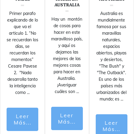
AUSTRALIA
Primer parafo
Australia es
Hay un montón
explicando de lo
mundialmente
de cosas para
que va el
famosa por sus
hacer en este
articulo 1. “No
maravillas
maravilloso país,
se recuerdan los
naturales,
y aquí os
días, se
espacios
dejamos las
recuerdan los
abiertos, playas
mejores de las
momentos”
y desiertos,
mejores cosas
Cesare Pavese
"The Bush" y
para hacer en
2. "Nada
"The Outback".
Australia.
desarrolla tanto
Es uno de los
¡Averiguar
la inteligencia
países más
cuáles son
...
como
...
urbanizados del
mundo; es
...
Leer
Leer
Más...
Más...
Leer
Más...