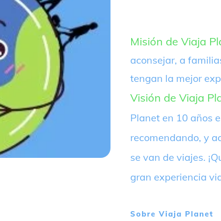
Misión de Viaja Pl
aconsejar, a familia
tengan la mejor exp
Visión de Viaja Pl
Planet en 10 años 
recomendando, y ac
se van de viajes. 
gran experiencia vi
Sobre
Viaja Planet