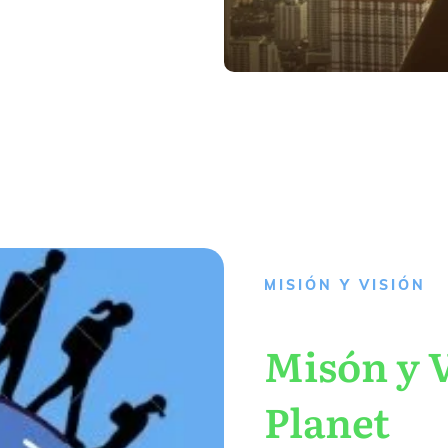
MISIÓN Y VISIÓN
Misón y V
Planet