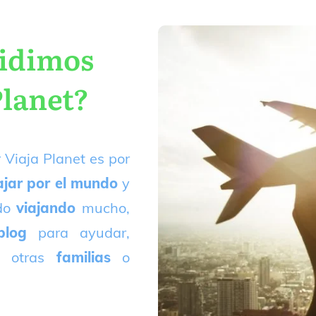
cidimos
Planet?
 Viaja Planet es por
ajar por el mundo
y
ado
viajando
mucho,
blog
para ayudar,
 otras
familias
o