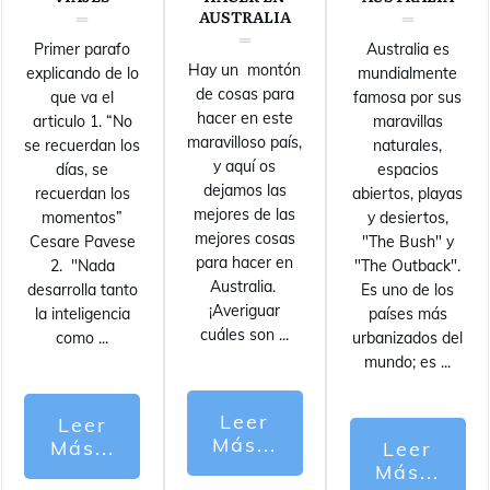
AUSTRALIA
Primer parafo
Australia es
Hay un montón
explicando de lo
mundialmente
de cosas para
que va el
famosa por sus
hacer en este
articulo 1. “No
maravillas
maravilloso país,
se recuerdan los
naturales,
y aquí os
días, se
espacios
dejamos las
recuerdan los
abiertos, playas
mejores de las
momentos”
y desiertos,
mejores cosas
Cesare Pavese
"The Bush" y
para hacer en
2. "Nada
"The Outback".
Australia.
desarrolla tanto
Es uno de los
¡Averiguar
la inteligencia
países más
cuáles son
...
como
...
urbanizados del
mundo; es
...
Leer
Leer
Más...
Más...
Leer
Más...