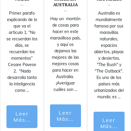
AUSTRALIA
Primer parafo
Australia es
Hay un montón
explicando de lo
mundialmente
de cosas para
que va el
famosa por sus
hacer en este
articulo 1. “No
maravillas
maravilloso país,
se recuerdan los
naturales,
y aquí os
días, se
espacios
dejamos las
recuerdan los
abiertos, playas
mejores de las
momentos”
y desiertos,
mejores cosas
Cesare Pavese
"The Bush" y
para hacer en
2. "Nada
"The Outback".
Australia.
desarrolla tanto
Es uno de los
¡Averiguar
la inteligencia
países más
cuáles son
...
como
...
urbanizados del
mundo; es
...
Leer
Leer
Más...
Más...
Leer
Más...