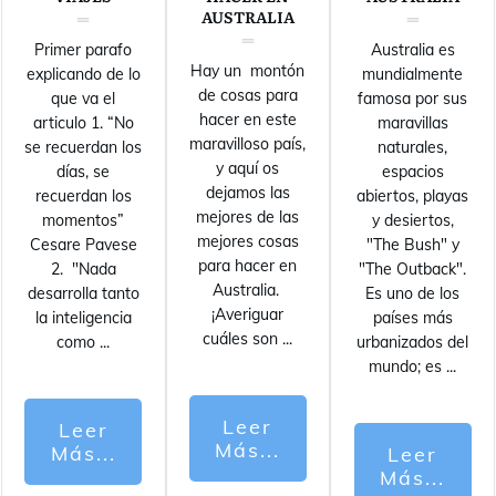
AUSTRALIA
Primer parafo
Australia es
Hay un montón
explicando de lo
mundialmente
de cosas para
que va el
famosa por sus
hacer en este
articulo 1. “No
maravillas
maravilloso país,
se recuerdan los
naturales,
y aquí os
días, se
espacios
dejamos las
recuerdan los
abiertos, playas
mejores de las
momentos”
y desiertos,
mejores cosas
Cesare Pavese
"The Bush" y
para hacer en
2. "Nada
"The Outback".
Australia.
desarrolla tanto
Es uno de los
¡Averiguar
la inteligencia
países más
cuáles son
...
como
...
urbanizados del
mundo; es
...
Leer
Leer
Más...
Más...
Leer
Más...