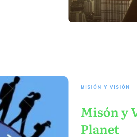
MISIÓN Y VISIÓN
Misón y V
Planet