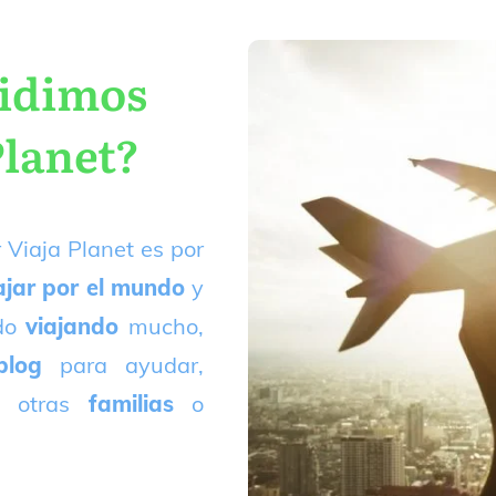
cidimos
Planet?
 Viaja Planet es por
ajar por el mundo
y
ado
viajando
mucho,
blog
para ayudar,
 otras
familias
o