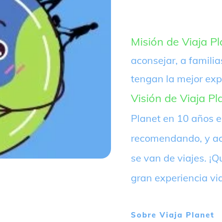
Misión de Viaja Pl
aconsejar, a familia
tengan la mejor exp
Visión de Viaja Pl
Planet en 10 años 
recomendando, y ac
se van de viajes. 
gran experiencia vi
Sobre
Viaja Planet