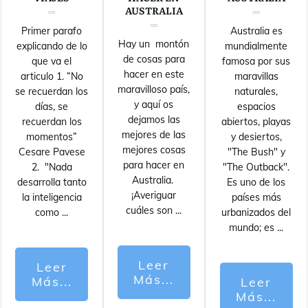
AUSTRALIA
Primer parafo
Australia es
Hay un montón
explicando de lo
mundialmente
de cosas para
que va el
famosa por sus
hacer en este
articulo 1. “No
maravillas
maravilloso país,
se recuerdan los
naturales,
y aquí os
días, se
espacios
dejamos las
recuerdan los
abiertos, playas
mejores de las
momentos”
y desiertos,
mejores cosas
Cesare Pavese
"The Bush" y
para hacer en
2. "Nada
"The Outback".
Australia.
desarrolla tanto
Es uno de los
¡Averiguar
la inteligencia
países más
cuáles son
...
como
...
urbanizados del
mundo; es
...
Leer
Leer
Más...
Más...
Leer
Más...