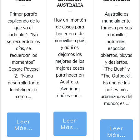
AUSTRALIA
Primer parafo
Australia es
Hay un montón
explicando de lo
mundialmente
de cosas para
que va el
famosa por sus
hacer en este
articulo 1. “No
maravillas
maravilloso país,
se recuerdan los
naturales,
y aquí os
días, se
espacios
dejamos las
recuerdan los
abiertos, playas
mejores de las
momentos”
y desiertos,
mejores cosas
Cesare Pavese
"The Bush" y
para hacer en
2. "Nada
"The Outback".
Australia.
desarrolla tanto
Es uno de los
¡Averiguar
la inteligencia
países más
cuáles son
...
como
...
urbanizados del
mundo; es
...
Leer
Leer
Más...
Más...
Leer
Más...