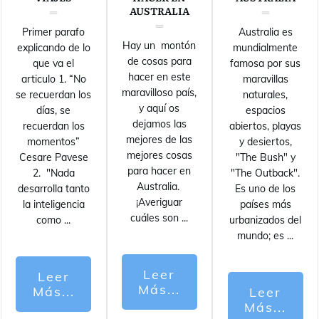
AUSTRALIA
Primer parafo
Australia es
Hay un montón
explicando de lo
mundialmente
de cosas para
que va el
famosa por sus
hacer en este
articulo 1. “No
maravillas
maravilloso país,
se recuerdan los
naturales,
y aquí os
días, se
espacios
dejamos las
recuerdan los
abiertos, playas
mejores de las
momentos”
y desiertos,
mejores cosas
Cesare Pavese
"The Bush" y
para hacer en
2. "Nada
"The Outback".
Australia.
desarrolla tanto
Es uno de los
¡Averiguar
la inteligencia
países más
cuáles son
...
como
...
urbanizados del
mundo; es
...
Leer
Leer
Más...
Más...
Leer
Más...