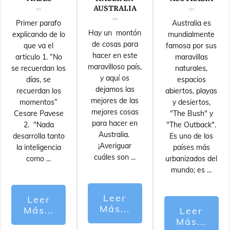
AUSTRALIA
Primer parafo
Australia es
Hay un montón
explicando de lo
mundialmente
de cosas para
que va el
famosa por sus
hacer en este
articulo 1. “No
maravillas
maravilloso país,
se recuerdan los
naturales,
y aquí os
días, se
espacios
dejamos las
recuerdan los
abiertos, playas
mejores de las
momentos”
y desiertos,
mejores cosas
Cesare Pavese
"The Bush" y
para hacer en
2. "Nada
"The Outback".
Australia.
desarrolla tanto
Es uno de los
¡Averiguar
la inteligencia
países más
cuáles son
...
como
...
urbanizados del
mundo; es
...
Leer
Leer
Más...
Más...
Leer
Más...