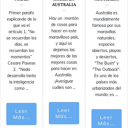
AUSTRALIA
Primer parafo
Australia es
Hay un montón
explicando de lo
mundialmente
de cosas para
que va el
famosa por sus
hacer en este
articulo 1. “No
maravillas
maravilloso país,
se recuerdan los
naturales,
y aquí os
días, se
espacios
dejamos las
recuerdan los
abiertos, playas
mejores de las
momentos”
y desiertos,
mejores cosas
Cesare Pavese
"The Bush" y
para hacer en
2. "Nada
"The Outback".
Australia.
desarrolla tanto
Es uno de los
¡Averiguar
la inteligencia
países más
cuáles son
...
como
...
urbanizados del
mundo; es
...
Leer
Leer
Más...
Más...
Leer
Más...