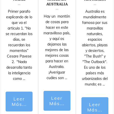
AUSTRALIA
Primer parafo
Australia es
Hay un montón
explicando de lo
mundialmente
de cosas para
que va el
famosa por sus
hacer en este
articulo 1. “No
maravillas
maravilloso país,
se recuerdan los
naturales,
y aquí os
días, se
espacios
dejamos las
recuerdan los
abiertos, playas
mejores de las
momentos”
y desiertos,
mejores cosas
Cesare Pavese
"The Bush" y
para hacer en
2. "Nada
"The Outback".
Australia.
desarrolla tanto
Es uno de los
¡Averiguar
la inteligencia
países más
cuáles son
...
como
...
urbanizados del
mundo; es
...
Leer
Leer
Más...
Más...
Leer
Más...