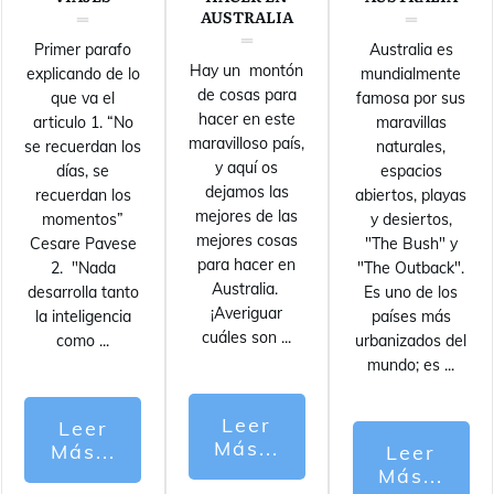
AUSTRALIA
Primer parafo
Australia es
Hay un montón
explicando de lo
mundialmente
de cosas para
que va el
famosa por sus
hacer en este
articulo 1. “No
maravillas
maravilloso país,
se recuerdan los
naturales,
y aquí os
días, se
espacios
dejamos las
recuerdan los
abiertos, playas
mejores de las
momentos”
y desiertos,
mejores cosas
Cesare Pavese
"The Bush" y
para hacer en
2. "Nada
"The Outback".
Australia.
desarrolla tanto
Es uno de los
¡Averiguar
la inteligencia
países más
cuáles son
...
como
...
urbanizados del
mundo; es
...
Leer
Leer
Más...
Más...
Leer
Más...