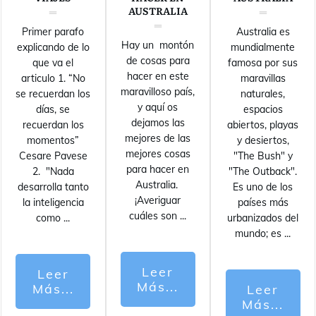
AUSTRALIA
Primer parafo
Australia es
Hay un montón
explicando de lo
mundialmente
de cosas para
que va el
famosa por sus
hacer en este
articulo 1. “No
maravillas
maravilloso país,
se recuerdan los
naturales,
y aquí os
días, se
espacios
dejamos las
recuerdan los
abiertos, playas
mejores de las
momentos”
y desiertos,
mejores cosas
Cesare Pavese
"The Bush" y
para hacer en
2. "Nada
"The Outback".
Australia.
desarrolla tanto
Es uno de los
¡Averiguar
la inteligencia
países más
cuáles son
...
como
...
urbanizados del
mundo; es
...
Leer
Leer
Más...
Más...
Leer
Más...