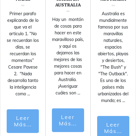
AUSTRALIA
Primer parafo
Australia es
Hay un montón
explicando de lo
mundialmente
de cosas para
que va el
famosa por sus
hacer en este
articulo 1. “No
maravillas
maravilloso país,
se recuerdan los
naturales,
y aquí os
días, se
espacios
dejamos las
recuerdan los
abiertos, playas
mejores de las
momentos”
y desiertos,
mejores cosas
Cesare Pavese
"The Bush" y
para hacer en
2. "Nada
"The Outback".
Australia.
desarrolla tanto
Es uno de los
¡Averiguar
la inteligencia
países más
cuáles son
...
como
...
urbanizados del
mundo; es
...
Leer
Leer
Más...
Más...
Leer
Más...