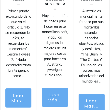
AUSTRALIA
Primer parafo
Australia es
Hay un montón
explicando de lo
mundialmente
de cosas para
que va el
famosa por sus
hacer en este
articulo 1. “No
maravillas
maravilloso país,
se recuerdan los
naturales,
y aquí os
días, se
espacios
dejamos las
recuerdan los
abiertos, playas
mejores de las
momentos”
y desiertos,
mejores cosas
Cesare Pavese
"The Bush" y
para hacer en
2. "Nada
"The Outback".
Australia.
desarrolla tanto
Es uno de los
¡Averiguar
la inteligencia
países más
cuáles son
...
como
...
urbanizados del
mundo; es
...
Leer
Leer
Más...
Más...
Leer
Más...