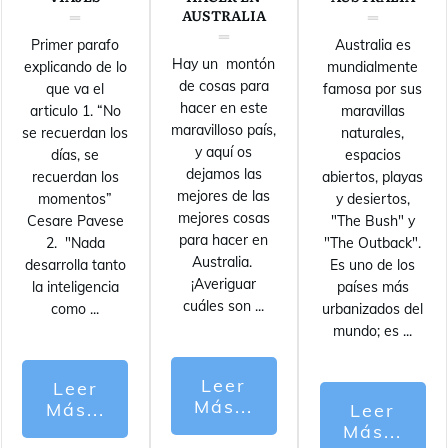
AUSTRALIA
Primer parafo
Australia es
Hay un montón
explicando de lo
mundialmente
de cosas para
que va el
famosa por sus
hacer en este
articulo 1. “No
maravillas
maravilloso país,
se recuerdan los
naturales,
y aquí os
días, se
espacios
dejamos las
recuerdan los
abiertos, playas
mejores de las
momentos”
y desiertos,
mejores cosas
Cesare Pavese
"The Bush" y
para hacer en
2. "Nada
"The Outback".
Australia.
desarrolla tanto
Es uno de los
¡Averiguar
la inteligencia
países más
cuáles son
...
como
...
urbanizados del
mundo; es
...
Leer
Leer
Más...
Más...
Leer
Más...