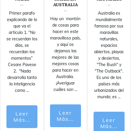
AUSTRALIA
Primer parafo
Australia es
Hay un montón
explicando de lo
mundialmente
de cosas para
que va el
famosa por sus
hacer en este
articulo 1. “No
maravillas
maravilloso país,
se recuerdan los
naturales,
y aquí os
días, se
espacios
dejamos las
recuerdan los
abiertos, playas
mejores de las
momentos”
y desiertos,
mejores cosas
Cesare Pavese
"The Bush" y
para hacer en
2. "Nada
"The Outback".
Australia.
desarrolla tanto
Es uno de los
¡Averiguar
la inteligencia
países más
cuáles son
...
como
...
urbanizados del
mundo; es
...
Leer
Leer
Más...
Más...
Leer
Más...