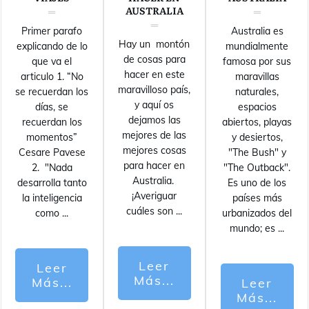
AUSTRALIA
Primer parafo
Australia es
Hay un montón
explicando de lo
mundialmente
de cosas para
que va el
famosa por sus
hacer en este
articulo 1. “No
maravillas
maravilloso país,
se recuerdan los
naturales,
y aquí os
días, se
espacios
dejamos las
recuerdan los
abiertos, playas
mejores de las
momentos”
y desiertos,
mejores cosas
Cesare Pavese
"The Bush" y
para hacer en
2. "Nada
"The Outback".
Australia.
desarrolla tanto
Es uno de los
¡Averiguar
la inteligencia
países más
cuáles son
...
como
...
urbanizados del
mundo; es
...
Leer
Leer
Más...
Más...
Leer
Más...