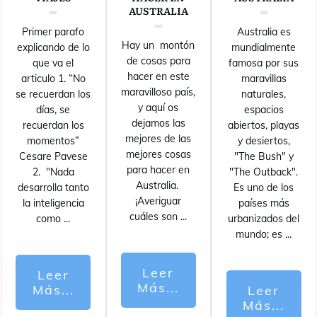
AUSTRALIA
Primer parafo
Australia es
Hay un montón
explicando de lo
mundialmente
de cosas para
que va el
famosa por sus
hacer en este
articulo 1. “No
maravillas
maravilloso país,
se recuerdan los
naturales,
y aquí os
días, se
espacios
dejamos las
recuerdan los
abiertos, playas
mejores de las
momentos”
y desiertos,
mejores cosas
Cesare Pavese
"The Bush" y
para hacer en
2. "Nada
"The Outback".
Australia.
desarrolla tanto
Es uno de los
¡Averiguar
la inteligencia
países más
cuáles son
...
como
...
urbanizados del
mundo; es
...
Leer
Leer
Más...
Más...
Leer
Más...