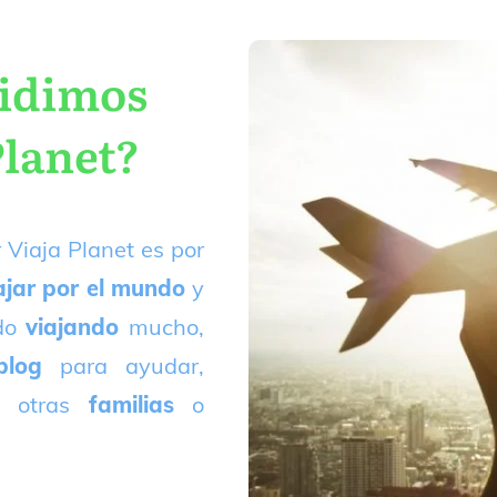
cidimos
Planet?
 Viaja Planet es por
ajar por el mundo
y
ado
viajando
mucho,
blog
para ayudar,
 otras
familias
o