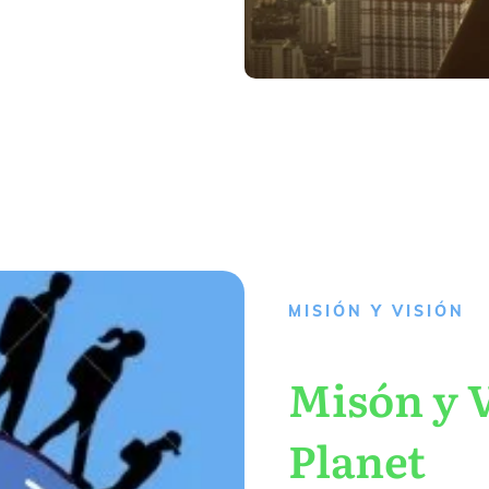
MISIÓN Y VISIÓN
Misón y V
Planet