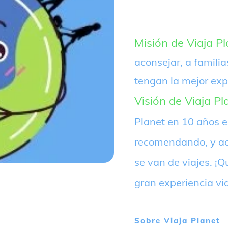
Misión de Viaja Pl
aconsejar, a familia
tengan la mejor exp
Visión de Viaja Pl
Planet en 10 años 
recomendando, y ac
se van de viajes. 
gran experiencia vi
Sobre
Viaja Planet