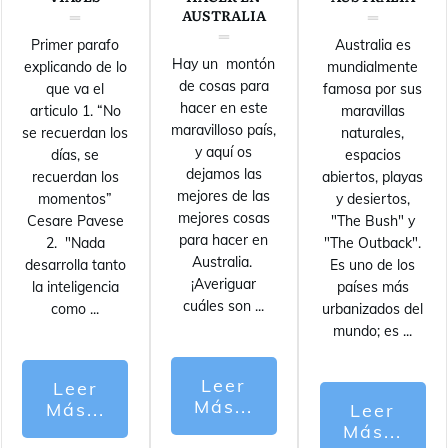
AUSTRALIA
Primer parafo
Australia es
Hay un montón
explicando de lo
mundialmente
de cosas para
que va el
famosa por sus
hacer en este
articulo 1. “No
maravillas
maravilloso país,
se recuerdan los
naturales,
y aquí os
días, se
espacios
dejamos las
recuerdan los
abiertos, playas
mejores de las
momentos”
y desiertos,
mejores cosas
Cesare Pavese
"The Bush" y
para hacer en
2. "Nada
"The Outback".
Australia.
desarrolla tanto
Es uno de los
¡Averiguar
la inteligencia
países más
cuáles son
...
como
...
urbanizados del
mundo; es
...
Leer
Leer
Más...
Más...
Leer
Más...