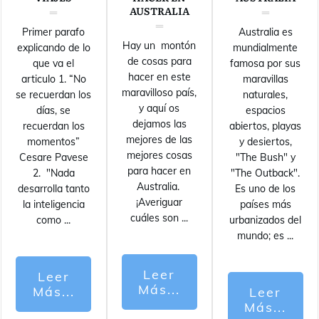
AUSTRALIA
Primer parafo
Australia es
Hay un montón
explicando de lo
mundialmente
de cosas para
que va el
famosa por sus
hacer en este
articulo 1. “No
maravillas
maravilloso país,
se recuerdan los
naturales,
y aquí os
días, se
espacios
dejamos las
recuerdan los
abiertos, playas
mejores de las
momentos”
y desiertos,
mejores cosas
Cesare Pavese
"The Bush" y
para hacer en
2. "Nada
"The Outback".
Australia.
desarrolla tanto
Es uno de los
¡Averiguar
la inteligencia
países más
cuáles son
...
como
...
urbanizados del
mundo; es
...
Leer
Leer
Más...
Más...
Leer
Más...