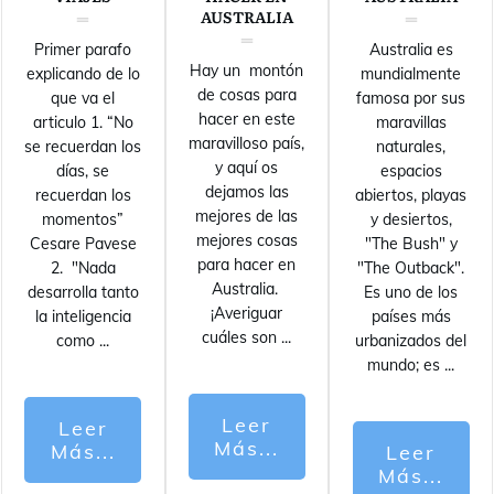
AUSTRALIA
Primer parafo
Australia es
Hay un montón
explicando de lo
mundialmente
de cosas para
que va el
famosa por sus
hacer en este
articulo 1. “No
maravillas
maravilloso país,
se recuerdan los
naturales,
y aquí os
días, se
espacios
dejamos las
recuerdan los
abiertos, playas
mejores de las
momentos”
y desiertos,
mejores cosas
Cesare Pavese
"The Bush" y
para hacer en
2. "Nada
"The Outback".
Australia.
desarrolla tanto
Es uno de los
¡Averiguar
la inteligencia
países más
cuáles son
...
como
...
urbanizados del
mundo; es
...
Leer
Leer
Más...
Más...
Leer
Más...