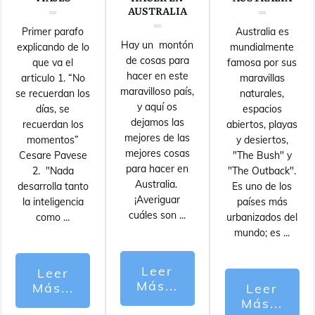
AUSTRALIA
Primer parafo
Australia es
Hay un montón
explicando de lo
mundialmente
de cosas para
que va el
famosa por sus
hacer en este
articulo 1. “No
maravillas
maravilloso país,
se recuerdan los
naturales,
y aquí os
días, se
espacios
dejamos las
recuerdan los
abiertos, playas
mejores de las
momentos”
y desiertos,
mejores cosas
Cesare Pavese
"The Bush" y
para hacer en
2. "Nada
"The Outback".
Australia.
desarrolla tanto
Es uno de los
¡Averiguar
la inteligencia
países más
cuáles son
...
como
...
urbanizados del
mundo; es
...
Leer
Leer
Más...
Más...
Leer
Más...