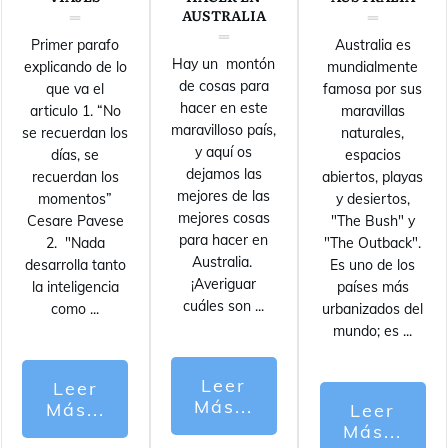
AUSTRALIA
Primer parafo
Australia es
Hay un montón
explicando de lo
mundialmente
de cosas para
que va el
famosa por sus
hacer en este
articulo 1. “No
maravillas
maravilloso país,
se recuerdan los
naturales,
y aquí os
días, se
espacios
dejamos las
recuerdan los
abiertos, playas
mejores de las
momentos”
y desiertos,
mejores cosas
Cesare Pavese
"The Bush" y
para hacer en
2. "Nada
"The Outback".
Australia.
desarrolla tanto
Es uno de los
¡Averiguar
la inteligencia
países más
cuáles son
...
como
...
urbanizados del
mundo; es
...
Leer
Leer
Más...
Más...
Leer
Más...