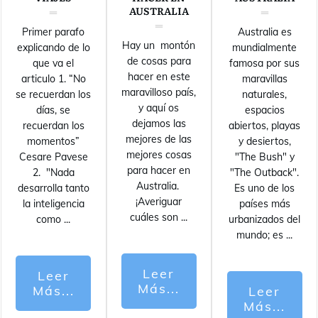
AUSTRALIA
Primer parafo
Australia es
Hay un montón
explicando de lo
mundialmente
de cosas para
que va el
famosa por sus
hacer en este
articulo 1. “No
maravillas
maravilloso país,
se recuerdan los
naturales,
y aquí os
días, se
espacios
dejamos las
recuerdan los
abiertos, playas
mejores de las
momentos”
y desiertos,
mejores cosas
Cesare Pavese
"The Bush" y
para hacer en
2. "Nada
"The Outback".
Australia.
desarrolla tanto
Es uno de los
¡Averiguar
la inteligencia
países más
cuáles son
...
como
...
urbanizados del
mundo; es
...
Leer
Leer
Más...
Más...
Leer
Más...