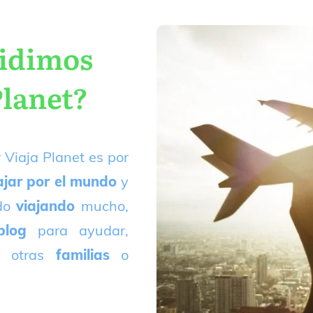
cidimos
Planet?
 Viaja Planet es por
ajar por el mundo
y
ado
viajando
mucho,
blog
para ayudar,
 otras
familias
o