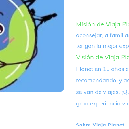
Misión de Viaja Pl
aconsejar, a familia
tengan la mejor exp
Visión de Viaja Pl
Planet en 10 años 
recomendando, y ac
se van de viajes. 
gran experiencia vi
Sobre
Viaja Planet