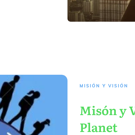
MISIÓN Y VISIÓN
Misón y V
Planet