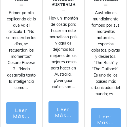
AUSTRALIA
Primer parafo
Australia es
Hay un montón
explicando de lo
mundialmente
de cosas para
que va el
famosa por sus
hacer en este
articulo 1. “No
maravillas
maravilloso país,
se recuerdan los
naturales,
y aquí os
días, se
espacios
dejamos las
recuerdan los
abiertos, playas
mejores de las
momentos”
y desiertos,
mejores cosas
Cesare Pavese
"The Bush" y
para hacer en
2. "Nada
"The Outback".
Australia.
desarrolla tanto
Es uno de los
¡Averiguar
la inteligencia
países más
cuáles son
...
como
...
urbanizados del
mundo; es
...
Leer
Leer
Más...
Más...
Leer
Más...