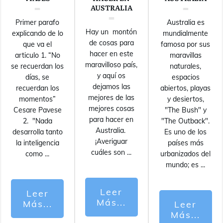
AUSTRALIA
Primer parafo
Australia es
Hay un montón
explicando de lo
mundialmente
de cosas para
que va el
famosa por sus
hacer en este
articulo 1. “No
maravillas
maravilloso país,
se recuerdan los
naturales,
y aquí os
días, se
espacios
dejamos las
recuerdan los
abiertos, playas
mejores de las
momentos”
y desiertos,
mejores cosas
Cesare Pavese
"The Bush" y
para hacer en
2. "Nada
"The Outback".
Australia.
desarrolla tanto
Es uno de los
¡Averiguar
la inteligencia
países más
cuáles son
...
como
...
urbanizados del
mundo; es
...
Leer
Leer
Más...
Más...
Leer
Más...