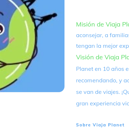
Misión de Viaja Pl
aconsejar, a familia
tengan la mejor exp
Visión de Viaja Pl
Planet en 10 años 
recomendando, y ac
se van de viajes. 
gran experiencia vi
Sobre
Viaja Planet