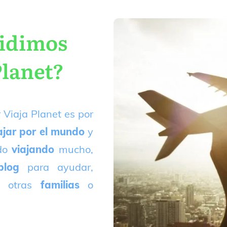
cidimos
Planet?
 Viaja Planet es por
ajar por el mundo
y
ado
viajando
mucho,
blog
para ayudar,
 otras
familias
o