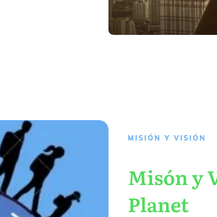
MISIÓN Y VISIÓN
Misón y V
Planet