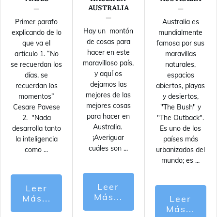
AUSTRALIA
Primer parafo
Australia es
Hay un montón
explicando de lo
mundialmente
de cosas para
que va el
famosa por sus
hacer en este
articulo 1. “No
maravillas
maravilloso país,
se recuerdan los
naturales,
y aquí os
días, se
espacios
dejamos las
recuerdan los
abiertos, playas
mejores de las
momentos”
y desiertos,
mejores cosas
Cesare Pavese
"The Bush" y
para hacer en
2. "Nada
"The Outback".
Australia.
desarrolla tanto
Es uno de los
¡Averiguar
la inteligencia
países más
cuáles son
...
como
...
urbanizados del
mundo; es
...
Leer
Leer
Más...
Más...
Leer
Más...