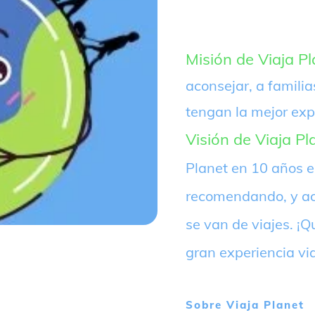
Misión de Viaja Pl
aconsejar, a familia
tengan la mejor exp
Visión de Viaja Pl
Planet en 10 años 
recomendando, y ac
se van de viajes. 
gran experiencia vi
Sobre
Viaja Planet