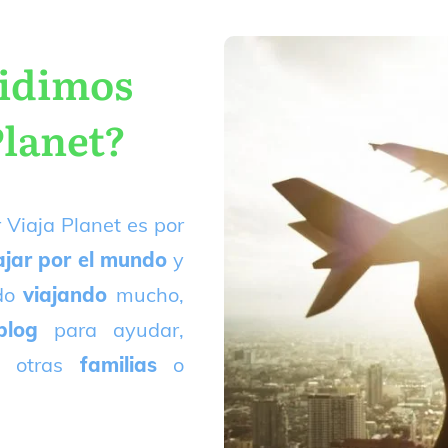
cidimos
Planet?
 Viaja Planet es por
ajar por el mundo
y
ado
viajando
mucho,
blog
para ayudar,
 otras
familias
o