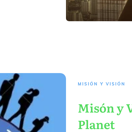
MISIÓN Y VISIÓN
Misón y V
Planet