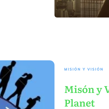
MISIÓN Y VISIÓN
Misón y V
Planet