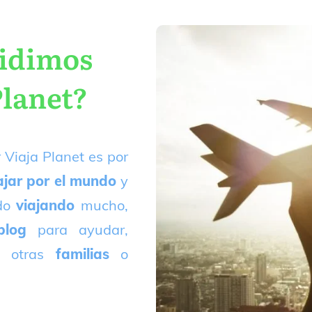
cidimos
Planet?
 Viaja Planet es por
ajar por el mundo
y
ado
viajando
mucho,
blog
para ayudar,
 otras
familias
o