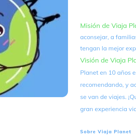
Misión de Viaja Pl
aconsejar, a familia
tengan la mejor exp
Visión de Viaja Pl
Planet en 10 años 
recomendando, y ac
se van de viajes. 
gran experiencia vi
Sobre
Viaja Planet