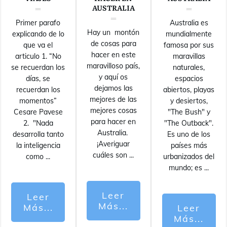
AUSTRALIA
Primer parafo
Australia es
Hay un montón
explicando de lo
mundialmente
de cosas para
que va el
famosa por sus
hacer en este
articulo 1. “No
maravillas
maravilloso país,
se recuerdan los
naturales,
y aquí os
días, se
espacios
dejamos las
recuerdan los
abiertos, playas
mejores de las
momentos”
y desiertos,
mejores cosas
Cesare Pavese
"The Bush" y
para hacer en
2. "Nada
"The Outback".
Australia.
desarrolla tanto
Es uno de los
¡Averiguar
la inteligencia
países más
cuáles son
...
como
...
urbanizados del
mundo; es
...
Leer
Leer
Más...
Más...
Leer
Más...