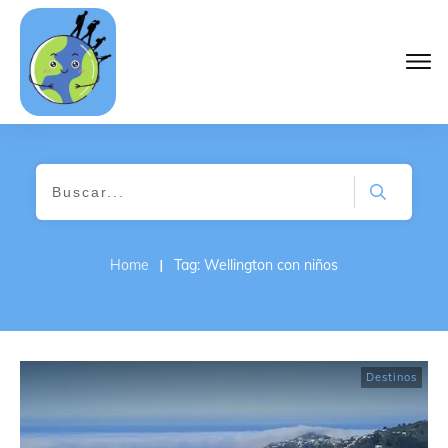
I
Home
Tag: Wellington con niños
Destinos