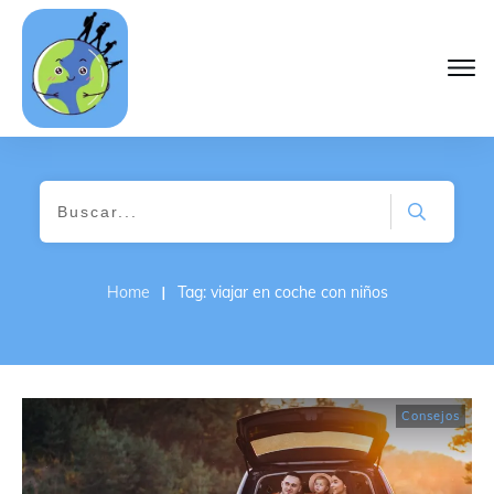
I
Home
Tag: viajar en coche con niños
Consejos