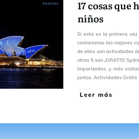
17 cosas que 
Destinos
niños
Si esta es la primera vez
contaremos las mejores co
de ellas son actividades d
otras 5 son ¡GRATIS! Sydne
importantes, y más visitad
juntos. Actividades Gratis
Leer más