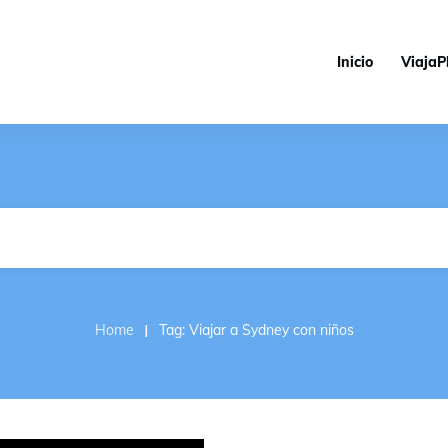
Inicio
ViajaP
I
Home
Tag: Viajar a Sydney con niños