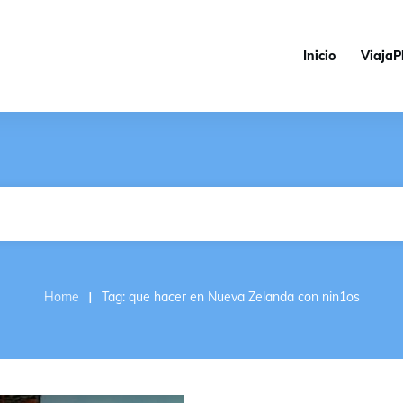
Inicio
ViajaP
I
Home
Tag: que hacer en Nueva Zelanda con nin1os